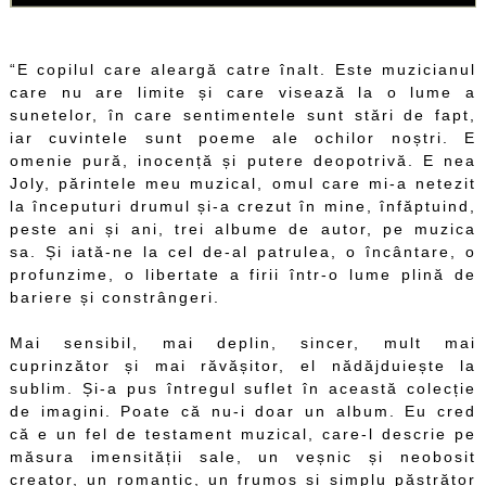
“E copilul care aleargă catre înalt. Este muzicianul
care nu are limite și care visează la o lume a
sunetelor, în care sentimentele sunt stări de fapt,
iar cuvintele sunt poeme ale ochilor noștri. E
omenie pură, inocență și putere deopotrivă. E nea
Joly, părintele meu muzical, omul care mi-a netezit
la începuturi drumul și-a crezut în mine, înfăptuind,
peste ani și ani, trei albume de autor, pe muzica
sa. Și iată-ne la cel de-al patrulea, o încântare, o
profunzime, o libertate a firii într-o lume plină de
bariere și constrângeri.
Mai sensibil, mai deplin, sincer, mult mai
cuprinzător și mai răvășitor, el nădăjduiește la
sublim. Și-a pus întregul suflet în această colecție
de imagini. Poate că nu-i doar un album. Eu cred
că e un fel de testament muzical, care-l descrie pe
măsura imensității sale, un veșnic și neobosit
creator, un romantic, un frumos și simplu păstrător