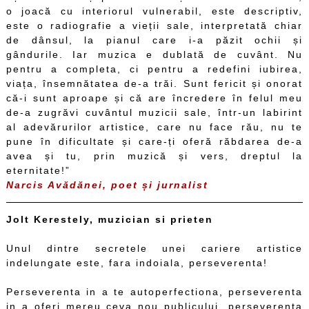
o joacă cu interiorul vulnerabil, este descriptiv,
este o radiografie a vieții sale, interpretată chiar
de dânsul, la pianul care i-a păzit ochii și
gândurile. Iar muzica e dublată de cuvânt. Nu
pentru a completa, ci pentru a redefini iubirea,
viața, însemnătatea de-a trăi. Sunt fericit și onorat
că-i sunt aproape și că are încredere în felul meu
de-a zugrăvi cuvântul muzicii sale, într-un labirint
al adevărurilor artistice, care nu face rău, nu te
pune în dificultate și care-ți oferă răbdarea de-a
avea și tu, prin muzică și vers, dreptul la
eternitate!”
Narcis Avădănei, poet și jurnalist
Jolt Kerestely, muzician si prieten
Unul dintre secretele unei cariere artistice
indelungate este, fara indoiala, perseverenta!
Perseverenta in a te autoperfectiona, perseverenta
in a oferi mereu ceva nou publicului, perseverenta