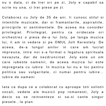
nu o data, ci de trei ori pe zi, Joly e capabil sa
scrie nu una, ci trei piese pe zi.
Colaborez cu Joly de 35 de ani. Ii cunosc stilul si
intentiile muzicale, dar si framantarile, aspiratiile,
principiile si sentimentele. De aceea ma consider
privilegiat. Privilegiat, pentru ca oridecate ori
orchestrez o piesa de-a lui Joly, pe langa muzica
lui, il am in vedere si pe OMUL Jolt Kerestely. De
aceea, de-a lungul anilor in care am lucrat
impreuna, intre noi s-a format o legatura spirituala
nevazuta, dar de nezdruncinat. Joly este un om
care iubeste oamenii, de aceea muzica lui este
impregnata cu iubire. In muzica lui nu e loc pentru
politica sau vulgaritate, ci numai pentru iubire…
iubire de oameni.
Iata ca dupa ce a colaborat cu aproape toti solistii
vocali, vedete ale muzicii pop romanesti, Joly a
decis sa se reinventeze si sa-si cante singur
piesele…la pian.