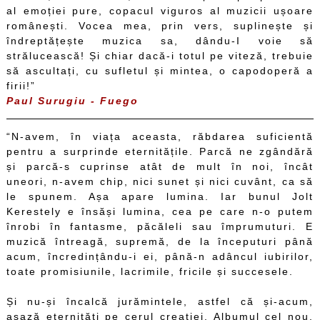
al emoției pure, copacul viguros al muzicii ușoare
românești. Vocea mea, prin vers, suplinește și
îndreptățește muzica sa, dându-I voie să
strălucească! Și chiar dacă-i totul pe viteză, trebuie
să ascultați, cu sufletul și mintea, o capodoperă a
firii!”
Paul Surugiu - Fuego
“N-avem, în viața aceasta, răbdarea suficientă
pentru a surprinde eternitățile. Parcă ne zgândără
și parcă-s cuprinse atât de mult în noi, încât
uneori, n-avem chip, nici sunet și nici cuvânt, ca să
le spunem. Așa apare lumina. Iar bunul Jolt
Kerestely e însăși lumina, cea pe care n-o putem
înrobi în fantasme, păcăleli sau împrumuturi. E
muzică întreagă, supremă, de la începuturi până
acum, încredințându-i ei, până-n adâncul iubirilor,
toate promisiunile, lacrimile, fricile și succesele.
Și nu-și încalcă jurămintele, astfel că și-acum,
așază eternități pe cerul creației. Albumul cel nou,