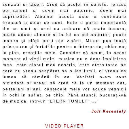
senzații și tăceri. Cred că acolo, în sunete, renasc
permanent și devin mai puternic, devin mai
cuprinzător. Albumul acesta este o continuare
firească a celui ce sunt. Este o parte importantă
din ce simt și cred cu ardoare că poate bucura,
poate aduce alinare și la fel ca cel anterior, poate
inspira și clădi porți ale visării. Mi-am pus toată
priceperea și fericirile pentru a interpreta, chiar eu,
la pian, creațiile mele. Consider că acum, în acest
moment al vieții mele, muzica nu e doar împlinirea
mea, este glasul meu nescris, este eternitatea pe
care nu vreau neapărat să o las lumii, ci vreau ca
lumea să rămână în ea. Vanități n-am avut
niciodată și vreau să cred că la un moment dat,
peste ani și ani, cântecele mele vor aduce veșnicii
în ochi în suflet, pe chip! Până atunci, bucurați-vă
de muzică, într-un “ETERN TUMULT” ...”
Jolt Kerestely
VIDEO PLAYER