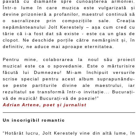
pavată cu diamante spre cunoașterea armoniei.
Într-o lume în care muzica este vulgarizată și
devine prizonieră a profanilor, maestrul continuă să
o sacralizeze prin compozițiile sale. Creația
nepământeanului Jolt Kerestely – așa cum cred cu
tărie că i-a fost dat să existe - este ca un glas de
clopot. Ne deschide porțile către nemărginit și, în
definitiv, ne aduce mai aproape eternitatea.
Pentru mine, colaborarea la noul său proiect
muzical este ca o spovedanie. Este o mărturisire
făcută lui Dumnezeu! Mi-am închipuit versurile
scrise special pentru acest album suprapunându-
se peste partiturile divine ale maestrului, iar
rezultatul se transformă într-o invitație... Bucurați-
vă de muzică! Bucurați-vă de poezie!”
Adrian Artene, poet și jurnalist
Un incorigibil romantic
“Hotărât lucru, Jolt Kerestely vine din altă lume, în