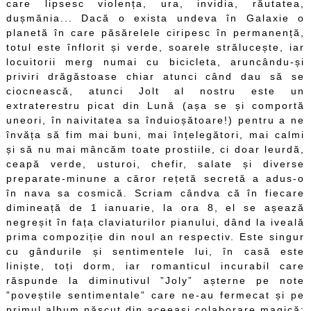
care lipsesc violența, ura, invidia, răutatea,
dușmănia... Dacă o exista undeva în Galaxie o
planetă în care păsărelele ciripesc în permanență,
totul este înflorit și verde, soarele strălucește, iar
locuitorii merg numai cu bicicleta, aruncându-și
priviri drăgăstoase chiar atunci când dau să se
ciocnească, atunci Jolt al nostru este un
extraterestru picat din Lună (așa se și comportă
uneori, în naivitatea sa înduioșătoare!) pentru a ne
învăța să fim mai buni, mai înțelegători, mai calmi
și să nu mai mâncăm toate prostiile, ci doar leurdă,
ceapă verde, usturoi, chefir, salate și diverse
preparate-minune a căror rețetă secretă a adus-o
în nava sa cosmică. Scriam cândva că în fiecare
dimineață de 1 ianuarie, la ora 8, el se așează
negreșit în fața claviaturilor pianului, dând la iveală
prima compoziție din noul an respectiv. Este singur
cu gândurile și sentimentele lui, în casă este
liniște, toți dorm, iar romanticul incurabil care
răspunde la diminutivul ”Joly” așterne pe note
”poveștile sentimentale” care ne-au fermecat și pe
primul album născut din aceeași colaborare magică: