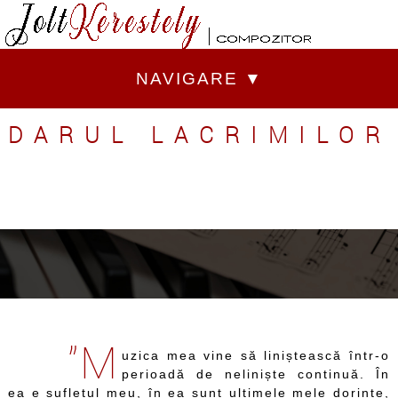
NAVIGARE ▼
DARUL LACRIMILOR
Muzica si interpretare la pian:
Jolt Kerestely
Recita:
Paul Surugiu - Fuego
Versuri:
Narcis Avadanei si Adrian Artene
”M
uzica mea vine să liniștească într-o
perioadă de neliniște continuă. În
ea e sufletul meu, în ea sunt ultimele mele dorințe,