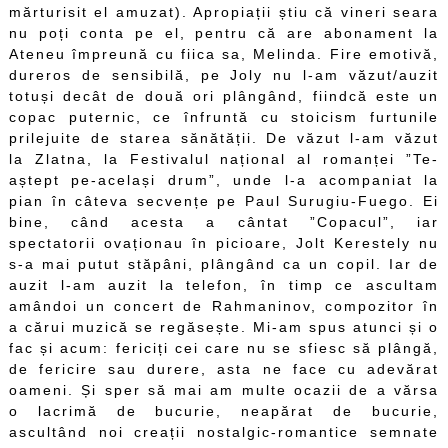
mărturisit el amuzat). Apropiații știu că vineri seara
nu poți conta pe el, pentru că are abonament la
Ateneu împreună cu fiica sa, Melinda. Fire emotivă,
dureros de sensibilă, pe Joly nu l-am văzut/auzit
totuși decât de două ori plângând, fiindcă este un
copac puternic, ce înfruntă cu stoicism furtunile
prilejuite de starea sănătății. De văzut l-am văzut
la Zlatna, la Festivalul național al romanței ”Te-
aștept pe-același drum”, unde l-a acompaniat la
pian în câteva secvențe pe Paul Surugiu-Fuego. Ei
bine, când acesta a cântat ”Copacul”, iar
spectatorii ovaționau în picioare, Jolt Kerestely nu
s-a mai putut stăpâni, plângând ca un copil. Iar de
auzit l-am auzit la telefon, în timp ce ascultam
amândoi un concert de Rahmaninov, compozitor în
a cărui muzică se regăsește. Mi-am spus atunci și o
fac și acum: fericiți cei care nu se sfiesc să plângă,
de fericire sau durere, asta ne face cu adevărat
oameni. Și sper să mai am multe ocazii de a vărsa
o lacrimă de bucurie, neapărat de bucurie,
ascultând noi creații nostalgic-romantice semnate