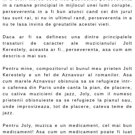
in a ramane principial in mijlocul unei lumi corupte,
perseverenta in a fi bun atunci cand cei din jurul
tau sunt rai, si nu in ultimul rand, perseverenta in a
nu te lasa invins de greutatile acestei vieti.
Daca ar fi sa definesc una dintre principalele
trasaturi de caracter ale muzicianului Jolt
Kerestely, aceasta ar fi…perseverenta, asa cum am
descris-o mai sus.
Pentru mine, compozitorul si bunul meu prieten Jolt
Kerestely e un fel de Aznavour al romanilor. Asa
cum marele Aznavour obisnuia sa se refugieze intr-
o cafenea din Paris unde canta la pian, de placere,
cu cativa muzicieni de jazz, Joly, cum il numesc
prietenii obisnuieste sa se refugieze la pianul sau,
unde improvizeaza, tot de placere, cateva teme de
jazz.
Pentru Joly, muzica e un medicament, cel mai bun
medicament! Asa cum un medicament poate fi luat