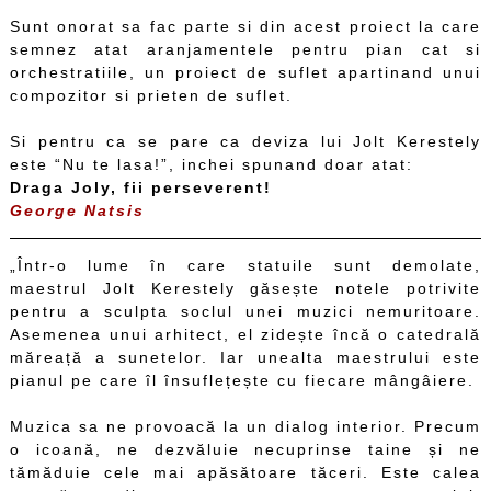
Sunt onorat sa fac parte si din acest proiect la care
semnez atat aranjamentele pentru pian cat si
orchestratiile, un proiect de suflet apartinand unui
compozitor si prieten de suflet.
Si pentru ca se pare ca deviza lui Jolt Kerestely
este “Nu te lasa!”, inchei spunand doar atat:
Draga Joly, fii perseverent!
George Natsis
„Într-o lume în care statuile sunt demolate,
maestrul Jolt Kerestely găsește notele potrivite
pentru a sculpta soclul unei muzici nemuritoare.
Asemenea unui arhitect, el zidește încă o catedrală
măreață a sunetelor. Iar unealta maestrului este
pianul pe care îl însuflețește cu fiecare mângâiere.
Muzica sa ne provoacă la un dialog interior. Precum
o icoană, ne dezvăluie necuprinse taine și ne
tămăduie cele mai apăsătoare tăceri. Este calea