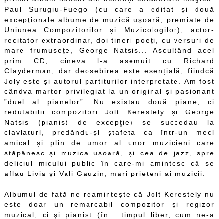
Paul Surugiu-Fuego (cu care a editat și două
excepționale albume de muzică ușoară, premiate de
Uniunea Compozitorilor și Muzicologilor), actor-
recitator extraordinar, doi tineri poeți, cu versuri de
mare frumusețe, George Natsis... Ascultând acel
prim CD, cineva l-a asemuit cu Richard
Clayderman, dar deosebirea este esențială, fiindcă
Joly este și autorul partiturilor interpretate. Am fost
cândva martor privilegiat la un original și pasionant
”duel al pianelor”. Nu existau două piane, ci
redutabilii compozitori Jolt Kerestely și George
Natsis (pianist de excepţie) se succedau la
claviaturi, predându-și ștafeta ca într-un meci
amical și plin de umor al unor muzicieni care
stăpânesc şi muzica ușoară, și cea de jazz, spre
deliciul micului public în care-mi amintesc că se
aflau Livia și Vali Gauzin, mari prieteni ai muzicii.
Albumul de față ne reamintește că Jolt Kerestely nu
este doar un remarcabil compozitor și regizor
muzical, ci şi pianist (în… timpul liber, cum ne-a