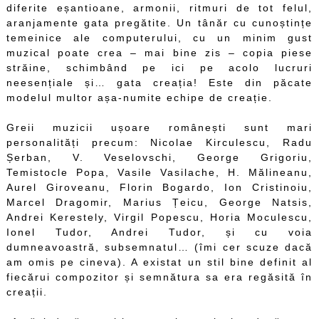
diferite eșantioane, armonii, ritmuri de tot felul,
aranjamente gata pregătite. Un tânăr cu cunoștințe
temeinice ale computerului, cu un minim gust
muzical poate crea – mai bine zis – copia piese
străine, schimbând pe ici pe acolo lucruri
neesențiale și… gata creația! Este din păcate
modelul multor așa-numite echipe de creație.
Greii muzicii ușoare românești sunt mari
personalități precum: Nicolae Kirculescu, Radu
Șerban, V. Veselovschi, George Grigoriu,
Temistocle Popa, Vasile Vasilache, H. Mălineanu,
Aurel Giroveanu, Florin Bogardo, Ion Cristinoiu,
Marcel Dragomir, Marius Țeicu, George Natsis,
Andrei Kerestely, Virgil Popescu, Horia Moculescu,
Ionel Tudor, Andrei Tudor, și cu voia
dumneavoastră, subsemnatul… (îmi cer scuze dacă
am omis pe cineva). A existat un stil bine definit al
fiecărui compozitor și semnătura sa era regăsită în
creații.