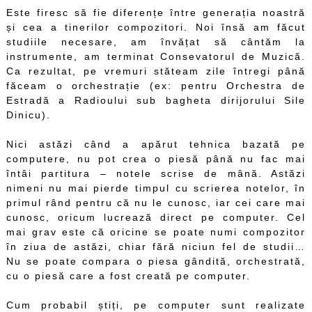
Este firesc să fie diferențe între generația noastră
și cea a tinerilor compozitori. Noi însă am făcut
studiile necesare, am învățat să cântăm la
instrumente, am terminat Consevatorul de Muzică.
Ca rezultat, pe vremuri stăteam zile întregi până
făceam o orchestrație (ex: pentru Orchestra de
Estradă a Radioului sub bagheta dirijorului Sile
Dinicu).
Nici astăzi când a apărut tehnica bazată pe
computere, nu pot crea o piesă până nu fac mai
întâi partitura – notele scrise de mână. Astăzi
nimeni nu mai pierde timpul cu scrierea notelor, în
primul rând pentru că nu le cunosc, iar cei care mai
cunosc, oricum lucrează direct pe computer. Cel
mai grav este că oricine se poate numi compozitor
în ziua de astăzi, chiar fără niciun fel de studii…
Nu se poate compara o piesa gândită, orchestrată,
cu o piesă care a fost creată pe computer.
Cum probabil știți, pe computer sunt realizate