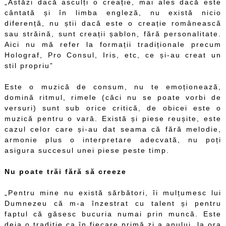
„Astăzi dacă asculți o creație, mai ales dacă este
cântată și în limba engleză, nu există nicio
diferență, nu știi dacă este o creație românească
sau străină, sunt creații șablon, fără personalitate.
Aici nu mă refer la formații tradiționale precum
Holograf, Pro Consul, Iris, etc, ce și-au creat un
stil propriu”
Este o muzică de consum, nu te emoționează,
domină ritmul, rimele (căci nu se poate vorbi de
versuri) sunt sub orice critică, de obicei este o
muzică pentru o vară. Există și piese reușite, este
cazul celor care și-au dat seama că fără melodie,
armonie plus o interpretare adecvată, nu poți
asigura succesul unei piese peste timp.
Nu poate trăi fără să creeze
„Pentru mine nu există sărbători, îi mulțumesc lui
Dumnezeu că m-a înzestrat cu talent și pentru
faptul că găsesc bucuria numai prin muncă. Este
deja o tradiție ca în fiecare primă zi a anului, la ora