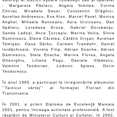
valoroşi ai muzicii uşoare româneşti sau ai operetei
- Margareta Pâslaru, Angela Similea, Corina
Chiriac, Mirabela Dauer, Constantin Drăghici,
Aurelian Andreescu, Eva Kiss, Marcel Pavel, Monica
Anghel, Mihaela Runceanu, Aura Urziceanu, Dan
Spătaru, Loredana Groza, Gabriel Dorobanţu,
Sanda Ladoşi, Anca Ţurcaşiu, Marina Voica, Silvia
Dumitrescu, Elena Cârstea, Cătălin Crişan, Aurelian
Temişan, Oana Sârbu, Carmen Trandafir, Daniel
Iordăchioaie, Viorela Filip, Adrian Enache, Adrian
Daminescu, Stela Enache, Marina Florea, Angela
Gheorghiu, Liliana Pagu, Daniela Vlădescu,
Valentin Teodorian, Ludovic Spiess, Dorin
Teodorescu.
În anul 1985, a participat la înregistrările albumului
''Tainicul vârtej'' al formaţiei Florian din
Transilvania.
În 2001, a primit Diploma de Excelenţă Mamaia
2001, pentru întreaga activitate profesională. A fost
răsplătit de Ministerul Culturii şi Cultelor, în 2002,