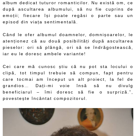
album dedicat tuturor romanticilor. Nu există om, ce
după ascultarea albumului, să nu fie cuprins de
emoții; fiecare își poate regăsi o parte sau un
episod din viața sentimentală.
Când le ofer albumul doamnelor, domnișoarelor, le
atenționez că au două posibilități după ascultarea
pieselor: ori să plângă, ori să se îndrăgostească,
iar eu le doresc ambele variante!
Cei care mă cunosc știu că nu pot sta locului o
clipă, tot timpul trebuie să compun, fapt pentru
care tocmai am început un alt proiect, la fel de
grandios… Dați-mi voie însă să nu divulg
beneficiarul – îmi doresc să fie o surpriză.”,
povestește încântat compozitorul.