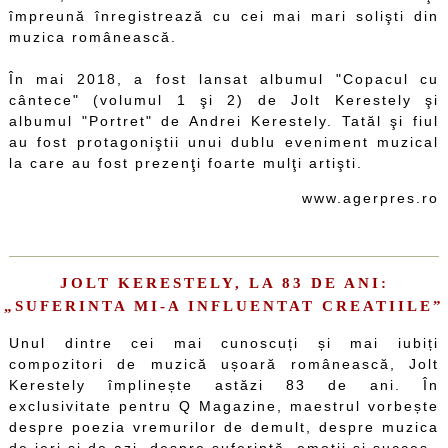
împreună înregistrează cu cei mai mari solişti din
muzica românească.
În mai 2018, a fost lansat albumul "Copacul cu
cântece" (volumul 1 şi 2) de Jolt Kerestely şi
albumul "Portret" de Andrei Kerestely. Tatăl şi fiul
au fost protagoniştii unui dublu eveniment muzical
la care au fost prezenţi foarte mulţi artişti.
www.agerpres.ro
JOLT KERESTELY, LA 83 DE ANI:
„SUFERINTA MI-A INFLUENTAT CREATIILE”
Unul dintre cei mai cunoscuți și mai iubiți
compozitori de muzică ușoară românească, Jolt
Kerestely împlinește astăzi 83 de ani. În
exclusivitate pentru Q Magazine, maestrul vorbește
despre poezia vremurilor de demult, despre muzica
de ieri și de azi, despre suferință, emoții și succes.