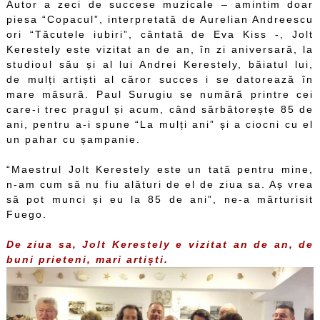
Autor a zeci de succese muzicale – amintim doar
piesa “Copacul”, interpretată de Aurelian Andreescu
ori “Tăcutele iubiri”, cântată de Eva Kiss -, Jolt
Kerestely este vizitat an de an, în zi aniversară, la
studioul său și al lui Andrei Kerestely, băiatul lui,
de mulți artiști al căror succes i se datorează în
mare măsură. Paul Surugiu se numără printre cei
care-i trec pragul și acum, când sărbătorește 85 de
ani, pentru a-i spune “La mulți ani” și a ciocni cu el
un pahar cu șampanie.
“Maestrul Jolt Kerestely este un tată pentru mine,
n-am cum să nu fiu alături de el de ziua sa. Aș vrea
să pot munci și eu la 85 de ani”, ne-a mărturisit
Fuego.
De ziua sa, Jolt Kerestely e vizitat an de an, de
buni prieteni, mari artiști.