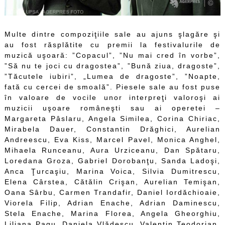
Multe dintre compoziţiile sale au ajuns şlagăre şi
au fost răsplătite cu premii la festivalurile de
muzică uşoară: ”Copacul”, ”Nu mai cred în vorbe”,
”Să nu te joci cu dragostea”, ”Bună ziua, dragoste”,
”Tăcutele iubiri”, „Lumea de dragoste”, ”Noapte,
fată cu cercei de smoală”. Piesele sale au fost puse
în valoare de vocile unor interpreţi valoroşi ai
muzicii uşoare româneşti sau ai operetei –
Margareta Pâslaru, Angela Similea, Corina Chiriac,
Mirabela Dauer, Constantin Drăghici, Aurelian
Andreescu, Eva Kiss, Marcel Pavel, Monica Anghel,
Mihaela Runceanu, Aura Urziceanu, Dan Spătaru,
Loredana Groza, Gabriel Dorobanţu, Sanda Ladoşi,
Anca Ţurcaşiu, Marina Voica, Silvia Dumitrescu,
Elena Cârstea, Cătălin Crişan, Aurelian Temişan,
Oana Sârbu, Carmen Trandafir, Daniel Iordăchioaie,
Viorela Filip, Adrian Enache, Adrian Daminescu,
Stela Enache, Marina Florea, Angela Gheorghiu,
Liliana Pagu, Daniela Vlădescu, Valentin Teodorian,