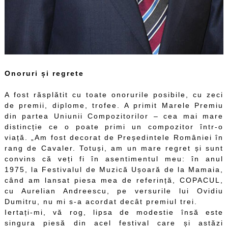
Onoruri și regrete
A fost răsplătit cu toate onorurile posibile, cu zeci
de premii, diplome, trofee. A primit Marele Premiu
din partea Uniunii Compozitorilor – cea mai mare
distincție ce o poate primi un compozitor într-o
viață. „Am fost decorat de Președintele României în
rang de Cavaler. Totuși, am un mare regret și sunt
convins că veți fi în asentimentul meu: în anul
1975, la Festivalul de Muzică Ușoară de la Mamaia,
când am lansat piesa mea de referință, COPACUL,
cu Aurelian Andreescu, pe versurile lui Ovidiu
Dumitru, nu mi s-a acordat decât premiul trei.
Iertați-mi, vă rog, lipsa de modestie însă este
singura piesă din acel festival care și astăzi