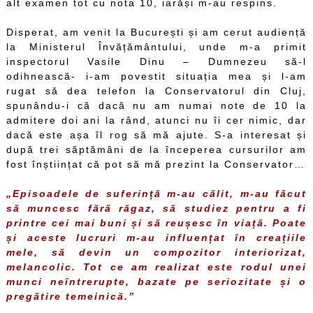
alt examen tot cu nota 10, iarăși m-au respins.
Disperat, am venit la București și am cerut audiență
la Ministerul Învățământului, unde m-a primit
inspectorul Vasile Dinu – Dumnezeu să-l
odihnească- i-am povestit situația mea și l-am
rugat să dea telefon la Conservatorul din Cluj,
spunându-i că dacă nu am numai note de 10 la
admitere doi ani la rând, atunci nu îi cer nimic, dar
dacă este așa îl rog să mă ajute. S-a interesat și
după trei săptămâni de la începerea cursurilor am
fost înștiințat că pot să mă prezint la Conservator…
„Episoadele de suferință m-au călit, m-au făcut
să muncesc fără răgaz, să studiez pentru a fi
printre cei mai buni și să reușesc în viață. Poate
și aceste lucruri m-au influențat în creațiile
mele, să devin un compozitor interiorizat,
melancolic. Tot ce am realizat este rodul unei
munci neîntrerupte, bazate pe seriozitate și o
pregătire temeinică.”