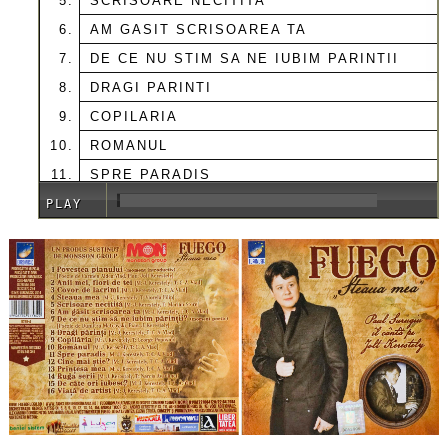
SCRISOARE NECITITA
AM GASIT SCRISOAREA TA
DE CE NU STIM SA NE IUBIM PARINTII
DRAGI PARINTI
COPILARIA
ROMANUL
SPRE PARADIS
CINE MAI STIE
PLAY
PRINTESA MEA
00:00
/
02:39
RUGA SERII
DE CATE ORI IUBESC
VIATA DE ARTIST